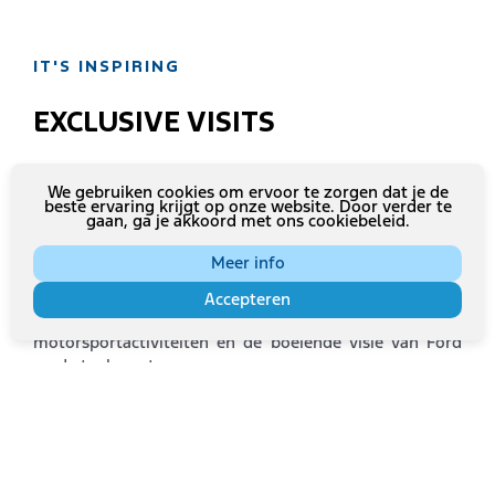
IT'S INSPIRING
EXCLUSIVE VISITS
We gebruiken cookies om ervoor te zorgen dat je de
beste ervaring krijgt op onze website. Door verder te
gaan, ga je akkoord met ons cookiebeleid.
Europa herbergt een schat aan verborgen parels voor
Ford-liefhebbers die erop wachten om ontdekt te
Meer info
worden. Met onze Behind The Race Experiences en
exclusieve Behind The Scenes Visits bieden we je een
Accepteren
unieke inkijk in de bijzondere geschiedenis, de
motorsportactiviteiten en de boeiende visie van Ford
op de toekomst.