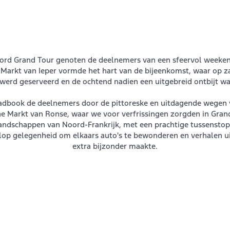
 Ford Grand Tour genoten de deelnemers van een sfeervol weekend 
Markt van Ieper vormde het hart van de bijeenkomst, waar op z
 werd geserveerd en de ochtend nadien een uitgebreid ontbijt wa
roadbook de deelnemers door de pittoreske en uitdagende wegen
e Markt van Ronse, waar we voor verfrissingen zorgden in Gra
andschappen van Noord-Frankrijk, met een prachtige tussenstop b
volop gelegenheid om elkaars auto's te bewonderen en verhalen u
extra bijzonder maakte.